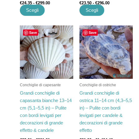
€
24.35
-
€
299.00
€
23.50
-
€
296.00
Scegli
Scegli
Fascia
Fascia
Questo
Questo
Save
Save
di
di
prodotto
prodotto
prezzo:
prezzo:
ha
da
ha
da
€23.21
€81.80
più
più
a
a
varianti.
varianti.
€281.81
€1,484.40
Le
Le
opzioni
opzioni
possono
possono
Conchiglie di capesante
Conchiglie di ostriche
essere
essere
Grandi conchiglie di
Grandi conchiglie di
scelte
scelte
capasanta bianche 13–14
ostrica 11–14 cm (4,3–5,5
nella
nella
cm (5,1–5,5 in) – Pulite
in) – Pulite con bordi
pagina
pagina
con bordi levigati per
levigati per candele &
del
del
decorazioni di grande
decorazioni di grande
prodotto
prodotto
effetto & candele
effetto