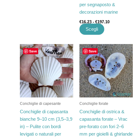
per segnaposto &
del
decorazioni marine
prodotto
€
16.23
-
€
197.10
Scegli
Fascia
Fascia
Questo
Questo
Save
Save
di
di
prodotto
prodotto
prezzo:
prezzo:
ha
da
ha
da
€11.48
€41.92
più
più
a
a
varianti.
varianti.
€140.00
€530.00
Le
Le
opzioni
opzioni
possono
possono
Conchiglie di capesante
Conchiglie forate
essere
essere
Conchiglie di capasanta
Conchiglie di ostrica &
scelte
scelte
bianche 9–10 cm (3,5–3,9
capasanta forate – Vrac
nella
nella
in) – Pulite con bordi
pre-forato con fori 2–6
pagina
pagina
levigati o naturali per
mm per gioielli & ghirlande
del
del