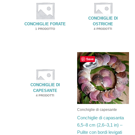
CONCHIGLIE DI
CONCHIGLIE FORATE
OSTRICHE
1 PRODOTTO
4 PRODOTTI
Fascia
Questo
Save
di
prodotto
prezzo:
ha
da
€16.23
più
a
varianti.
CONCHIGLIE DI
€197.10
CAPESANTE
Le
4 PRODOTTI
opzioni
possono
Conchiglie di capesante
essere
Conchiglie di capasanta
scelte
6,5–8 cm (2,6–3,1 in) –
nella
Pulite con bordi levigati
pagina