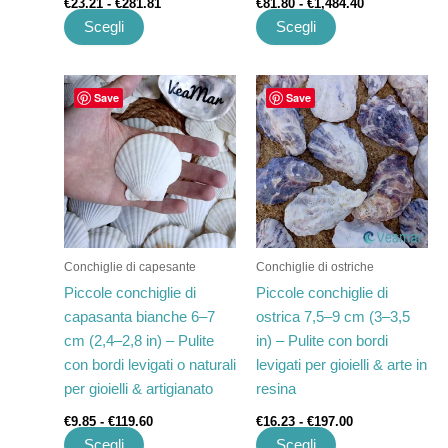
€
23.21
-
€
281.81
€
81.80
-
€
1,484.40
Scegli
Scegli
Fascia
Fascia
Questo
Questo
Save
Save
di
di
prodotto
prodotto
prezzo:
prezzo:
ha
da
ha
da
€9.85
€16.23
più
più
a
a
varianti.
varianti.
€119.60
€197.00
Le
Le
opzioni
opzioni
possono
possono
Conchiglie di capesante
Conchiglie di ostriche
essere
essere
Piccole conchiglie di
Piccole conchiglie di
scelte
scelte
capasanta bianche 6–7
ostrica 7,5–9 cm (3–3,5
nella
nella
cm (2,4–2,8 in) – Pulite
in) – Pulite con bordi
pagina
pagina
con bordi levigati o naturali
levigati per gioielli & arte in
del
del
per gioielli & artigianato
resina
prodotto
prodotto
€
9.85
-
€
119.60
€
16.23
-
€
197.00
Scegli
Scegli