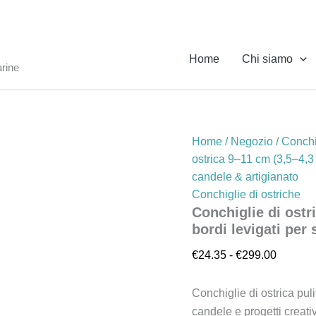
Conchiglie
Fascia
di
di
ostrica
prezzo:
9–
Home
Chi siamo
11
da
arine
cm
€24.35
(3,5–
a
4,3
€299.0
in)
–
Home
/
Negozio
/
Conchi
Pulite
ostrica 9–11 cm (3,5–4,3 
con
bordi
candele & artigianato
levigati
Conchiglie di ostriche
per
Conchiglie di ostr
segnaposto,
bordi levigati per
candele
&
€
24.35
-
€
299.00
artigianato
quantità
Conchiglie di ostrica puli
candele e progetti creativ