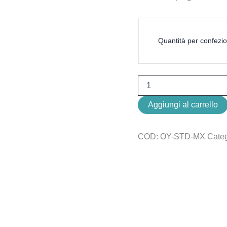
Quantità per confezi
Aggiungi al carrello
COD:
OY-STD-MX
Categ