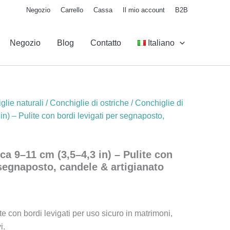
Negozio
Carrello
Cassa
Il mio account
B2B
Negozio
Blog
Contatto
Italiano
0
glie naturali
/
Conchiglie di ostriche
/ Conchiglie di
in) – Pulite con bordi levigati per segnaposto,
ica 9–11 cm (3,5–4,3 in) – Pulite con
 segnaposto, candele & artigianato
te con bordi levigati per uso sicuro in matrimoni,
i.