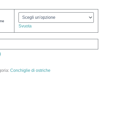
one
Svuota
oria:
Conchiglie di ostriche