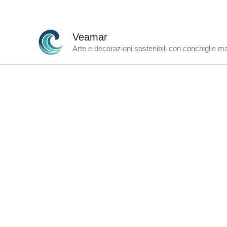
Vai
al
contenuto
Veamar
Arte e decorazioni sostenibili con conchiglie m