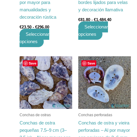
por mayor para
bordes lijados para velas
página
página
manualidades y
y decoración llamativa
de
de
decoración rústica
€
81.80
-
€
1,484.40
producto
producto
Seleccionar
€
23.50
-
€
296.00
Seleccionar
opciones
opciones
Rango
Rango
Este
Este
Save
Save
de
de
producto
producto
precios:
precios:
tiene
desde
tiene
desde
€16.23
€41.92
múltiples
múltiples
hasta
hasta
variantes.
variantes.
€197.00
€530.00
Las
Las
opciones
opciones
se
se
Conchas de ostras
Conchas perforadas
pueden
pueden
Conchas de ostra
Conchas de ostra y vieira
elegir
elegir
pequeñas 7.5–9 cm (3–
perforadas – Al por mayor
en
en