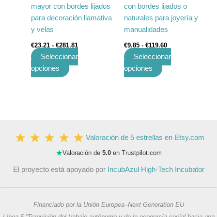
mayor con bordes lijados
con bordes lijados o
página
página
para decoración llamativa
naturales para joyería y
de
de
y velas
manualidades
producto
producto
€
23.21
-
€
281.81
€
9.85
-
€
119.60
Seleccionar
Seleccionar
opciones
opciones
Valoración de 5 estrellas en Etsy.com
★
Valoración de
5.0
en Trustpilot.com
El proyecto está apoyado por
IncubAzul High-Tech Incubator
Financiado por la Unión Europea–Next Generation EU
Línea 6 “Transición del trabajo autónomo y de la economía social hacia una