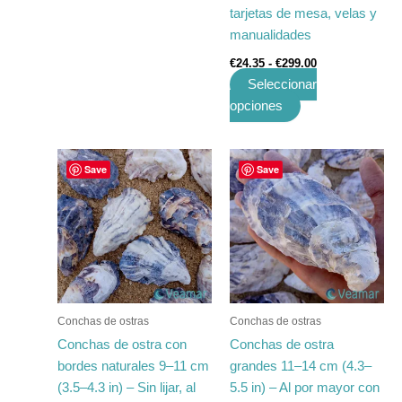
tarjetas de mesa, velas y
página
manualidades
de
€
24.35
-
€
299.00
producto
Seleccionar
opciones
Rango
Rango
Este
Este
Save
Save
de
de
producto
producto
precios:
precios:
tiene
desde
tiene
desde
€23.50
€81.80
múltiples
múltiples
hasta
hasta
variantes.
variantes.
€296.00
€1,484.40
Las
Las
opciones
opciones
se
se
Conchas de ostras
Conchas de ostras
pueden
pueden
Conchas de ostra con
Conchas de ostra
elegir
elegir
bordes naturales 9–11 cm
grandes 11–14 cm (4.3–
en
en
(3.5–4.3 in) – Sin lijar, al
5.5 in) – Al por mayor con
la
la