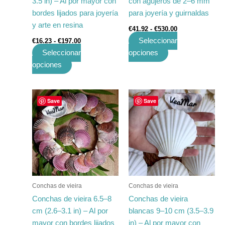
3.5 in) – Al por mayor con
con agujeros de 2–6 mm
la
la
bordes lijados para joyería
para joyería y guirnaldas
página
página
y arte en resina
€
41.92
-
€
530.00
de
de
Seleccionar
€
16.23
-
€
197.00
producto
producto
Seleccionar
opciones
opciones
Rango
Rango
Este
Este
Save
Save
de
de
producto
producto
precios:
precios:
tiene
desde
tiene
desde
€16.23
€11.48
múltiples
múltiples
hasta
hasta
variantes.
variantes.
€197.10
€140.00
Las
Las
opciones
opciones
se
se
Conchas de vieira
Conchas de vieira
pueden
pueden
Conchas de vieira 6.5–8
Conchas de vieira
elegir
elegir
cm (2.6–3.1 in) – Al por
blancas 9–10 cm (3.5–3.9
en
en
mayor con bordes lijados
in) – Al por mayor con