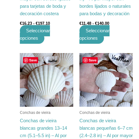
la
la
para tarjetas de boda y
bordes lijados o naturales
página
página
decoración costera
para bodas y decoración
de
de
€
16.23
-
€
197.10
€
11.48
-
€
140.00
producto
producto
Seleccionar
Seleccionar
opciones
opciones
Rango
Rango
Este
Este
Save
Save
de
de
producto
producto
precios:
precios:
tiene
desde
tiene
desde
€23.21
€9.85
múltiples
múltiples
hasta
hasta
variantes.
variantes.
€281.81
€119.60
Las
Las
opciones
opciones
se
se
Conchas de vieira
Conchas de vieira
pueden
pueden
Conchas de vieira
Conchas de vieira
elegir
elegir
blancas grandes 13–14
blancas pequeñas 6–7 cm
en
en
cm (5.1–5.5 in) – Al por
(2.4–2.8 in) – Al por mayor
la
la