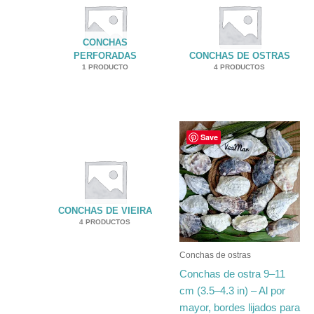
CONCHAS
PERFORADAS
CONCHAS DE OSTRAS
1 PRODUCTO
4 PRODUCTOS
Rango
Este
Save
de
producto
precios:
tiene
desde
€24.35
múltiples
hasta
variantes.
€299.00
CONCHAS DE VIEIRA
Las
4 PRODUCTOS
opciones
se
Conchas de ostras
pueden
Conchas de ostra 9–11
elegir
cm (3.5–4.3 in) – Al por
en
mayor, bordes lijados para
la