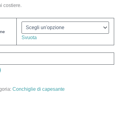
 costiere.
one
Svuota
goria:
Conchiglie di capesante