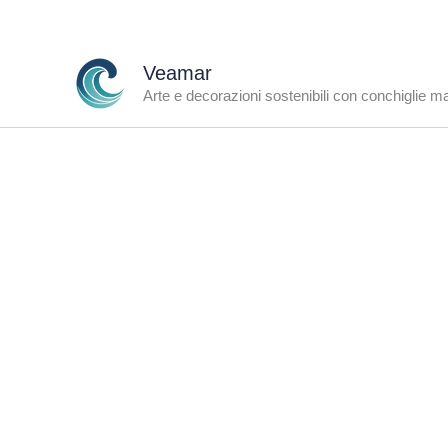
Vai
al
contenuto
Veamar
Arte e decorazioni sostenibili con conchiglie m