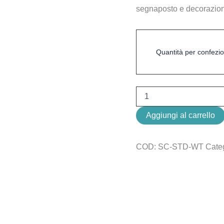
segnaposto e decorazioni
Quantità per confezi
Aggiungi al carrello
COD:
SC-STD-WT
Cate