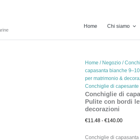
Conchiglie
Fascia
di
di
capasanta
prezzo:
bianche
Home
Chi siamo
9–
da
arine
10
€11.48
cm
a
(3,5–
€140.0
3,9
in)
Home
/
Negozio
/
Conchi
–
capasanta bianche 9–10 cm
Pulite
con
per matrimonio & decora
bordi
Conchiglie di capesante
levigati
Conchiglie di capa
o
Pulite con bordi l
naturali
decorazioni
per
matrimonio
€
11.48
-
€
140.00
&
decorazioni
quantità
Conchiglie di capasanta 