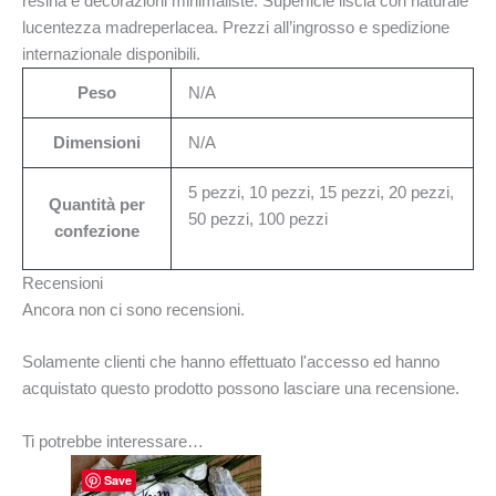
resina e decorazioni minimaliste. Superficie liscia con naturale
lucentezza madreperlacea. Prezzi all’ingrosso e spedizione
internazionale disponibili.
Peso
N/A
Dimensioni
N/A
5 pezzi, 10 pezzi, 15 pezzi, 20 pezzi,
Quantità per
50 pezzi, 100 pezzi
confezione
Recensioni
Ancora non ci sono recensioni.
Solamente clienti che hanno effettuato l'accesso ed hanno
acquistato questo prodotto possono lasciare una recensione.
Ti potrebbe interessare…
Fascia
Questo
Save
di
prodotto