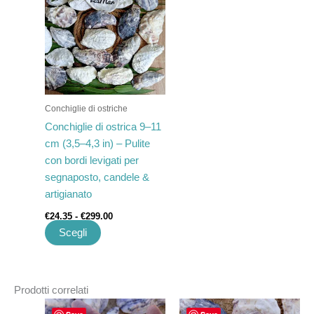
prezzo:
ha
da
€24.35
più
a
varianti.
€299.00
Le
opzioni
possono
Conchiglie di ostriche
essere
Conchiglie di ostrica 9–11
scelte
cm (3,5–4,3 in) – Pulite
nella
con bordi levigati per
pagina
segnaposto, candele &
del
artigianato
prodotto
€
24.35
-
€
299.00
Scegli
Prodotti correlati
Fascia
Fascia
Questo
Questo