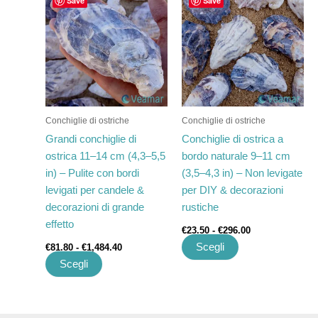
Save
Save
di
di
prodotto
prodotto
prezzo:
prezzo:
ha
da
ha
da
€81.80
€23.50
più
più
a
a
varianti.
varianti.
€1,484.40
€296.00
Le
Le
opzioni
opzioni
possono
possono
Conchiglie di ostriche
Conchiglie di ostriche
essere
essere
Grandi conchiglie di
Conchiglie di ostrica a
scelte
scelte
ostrica 11–14 cm (4,3–5,5
bordo naturale 9–11 cm
nella
nella
in) – Pulite con bordi
(3,5–4,3 in) – Non levigate
pagina
pagina
levigati per candele &
per DIY & decorazioni
del
del
decorazioni di grande
rustiche
prodotto
prodotto
effetto
€
23.50
-
€
296.00
Scegli
€
81.80
-
€
1,484.40
Scegli