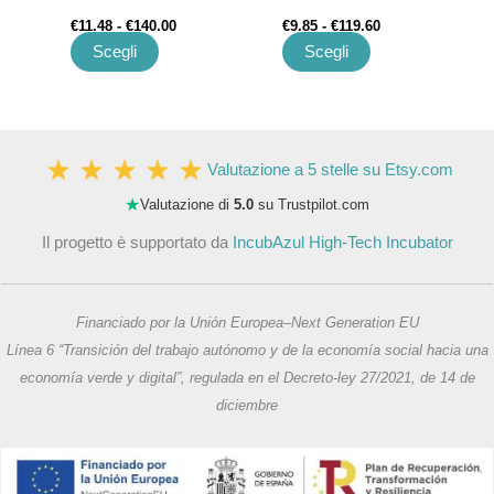
prodotto
prodotto
€
11.48
-
€
140.00
€
9.85
-
€
119.60
Scegli
Scegli
Valutazione a 5 stelle su Etsy.com
★
Valutazione di
5.0
su Trustpilot.com
Il progetto è supportato da
IncubAzul High-Tech Incubator
Financiado por la Unión Europea–Next Generation EU
Línea 6 “Transición del trabajo autónomo y de la economía social hacia una
economía verde y digital”, regulada en el Decreto-ley 27/2021, de 14 de
diciembre