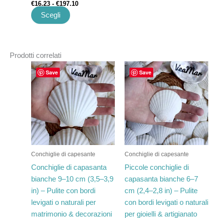
€
16.23
-
€
197.10
Scegli
Prodotti correlati
Fascia
Fascia
Questo
Questo
Save
Save
di
di
prodotto
prodotto
prezzo:
prezzo:
ha
da
ha
da
€11.48
€9.85
più
più
a
a
varianti.
varianti.
€140.00
€119.60
Le
Le
opzioni
opzioni
possono
possono
Conchiglie di capesante
Conchiglie di capesante
essere
essere
Conchiglie di capasanta
Piccole conchiglie di
scelte
scelte
bianche 9–10 cm (3,5–3,9
capasanta bianche 6–7
nella
nella
in) – Pulite con bordi
cm (2,4–2,8 in) – Pulite
pagina
pagina
levigati o naturali per
con bordi levigati o naturali
del
del
matrimonio & decorazioni
per gioielli & artigianato