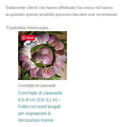
Solamente clienti che hanno effettuato l'accesso ed hanno
acquistato questo prodotto possono lasciare una recensione.
Ti potrebbe interessare…
Fascia
Questo
Save
di
prodotto
prezzo:
ha
da
€16.23
più
a
varianti.
€197.10
Le
opzioni
possono
Conchiglie di capesante
essere
Conchiglie di capasanta
scelte
6,5–8 cm (2,6–3,1 in) –
nella
Pulite con bordi levigati
pagina
per segnaposto &
del
decorazioni marine
prodotto