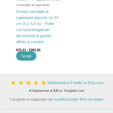
possono
Conchiglie di capesante
essere
Grandi conchiglie di
scelte
capasanta bianche 13–14
nella
cm (5,1–5,5 in) – Pulite
pagina
con bordi levigati per
del
decorazioni di grande
prodotto
effetto & candele
€
23.21
-
€
281.81
Scegli
Valutazione a 5 stelle su Etsy.com
★
Valutazione di
5.0
su Trustpilot.com
Il progetto è supportato da
IncubAzul High-Tech Incubator