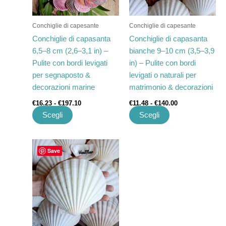
opzioni
opzioni
possono
possono
Conchiglie di capesante
Conchiglie di capesante
essere
essere
Conchiglie di capasanta
Conchiglie di capasanta
scelte
scelte
6,5–8 cm (2,6–3,1 in) –
bianche 9–10 cm (3,5–3,9
nella
nella
Pulite con bordi levigati
in) – Pulite con bordi
pagina
pagina
per segnaposto &
levigati o naturali per
del
del
decorazioni marine
matrimonio & decorazioni
prodotto
prodotto
€
16.23
-
€
197.10
€
11.48
-
€
140.00
Scegli
Scegli
Fascia
Questo
Save
di
prodotto
prezzo:
ha
da
€23.21
più
a
varianti.
€281.81
Le
opzioni