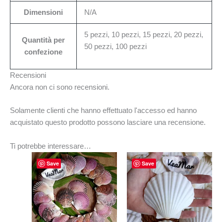
Dimensioni
N/A
5 pezzi, 10 pezzi, 15 pezzi, 20 pezzi,
Quantità per
50 pezzi, 100 pezzi
confezione
Recensioni
Ancora non ci sono recensioni.
Solamente clienti che hanno effettuato l'accesso ed hanno
acquistato questo prodotto possono lasciare una recensione.
Ti potrebbe interessare…
Fascia
Fascia
Questo
Questo
Save
Save
di
di
prodotto
prodotto
prezzo:
prezzo:
ha
da
ha
da
€16.23
€11.48
più
più
a
a
varianti.
varianti.
€197.10
€140.00
Le
Le