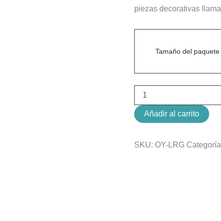
cantidad
piezas decorativas llama
Tamaño del paquete
Añadir al carrito
SKU:
OY-LRG
Categorí