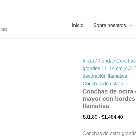
Conchas
Rang
de
de
ostra
precio
grandes
Inicio
Sobre nosotros
11–
desde
inas
14
€81.8
cm
hasta
(4.3–
€1,48
5.5
in)
Inicio
/
Tienda
/
Conchas 
–
grandes 11–14 cm (4.3–5.
Al
por
decoración llamativa
mayor
Conchas de ostras
con
Conchas de ostra g
bordes
mayor con bordes 
lijados
llamativa
para
velas
€
81.80
-
€
1,484.40
y
decoración
llamativa
Conchas de ostra grandes