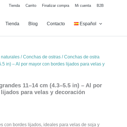
o
Tienda
Carrito
Finalizar compra
Mi cuenta
B2B
s:
Tienda
Blog
Contacto
Español
0
4.40
naturales
/
Conchas de ostras
/ Conchas de ostra
5 in) – Al por mayor con bordes lijados para velas y
randes 11–14 cm (4.3–5.5 in) – Al por
lijados para velas y decoración
 con bordes lijados, ideales para velas de soja y