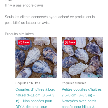
Il n’y a pas encore d’avis.
Seuls les clients connectés ayant acheté ce produit ont la
possibilité de laisser un avis.
Produits similaires
Plage
Plage
Ce
Ce
Save
Save
de
de
produit
produit
prix :
prix :
a
€23.50
a
€16.23
à
à
plusieurs
plusieurs
€296.00
€197.00
variations.
variations.
Les
Les
options
options
peuvent
peuvent
Coquilles d’huîtres
Coquilles d’huîtres
être
être
Coquilles d’huîtres à bord
Petites coquilles d’huîtres
choisies
choisies
naturel 9–11 cm (3,5–4,3
7,5–9 cm (3–3,5 in) –
sur
sur
in) – Non poncées pour
Nettoyées avec bords
la
la
DIY & déco rustique
poncés pour bijoux &