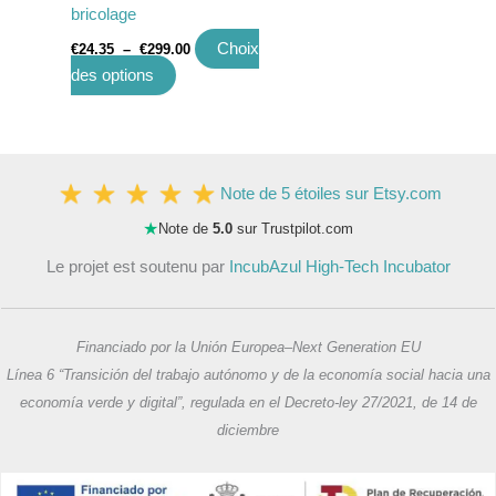
bricolage
produit
Choix
€
24.35
–
€
299.00
des options
Note de 5 étoiles sur Etsy.com
★
Note de
5.0
sur Trustpilot.com
Le projet est soutenu par
IncubAzul High-Tech Incubator
Financiado por la Unión Europea–Next Generation EU
Línea 6 “Transición del trabajo autónomo y de la economía social hacia una
economía verde y digital”, regulada en el Decreto-ley 27/2021, de 14 de
diciembre