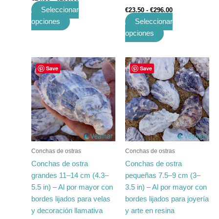
Seleccionar
€
23.50
-
€
296.00
opciones
Seleccionar
opciones
Rango
Rango
Este
Este
Save
Save
de
de
producto
producto
precios:
precios:
tiene
desde
tiene
desde
€81.80
€16.23
múltiples
múltiples
hasta
hasta
variantes.
variantes.
€1,484.40
€197.00
Las
Las
opciones
opciones
se
se
Conchas de ostras
Conchas de ostras
pueden
pueden
Conchas de ostra
Conchas de ostra
elegir
elegir
grandes 11–14 cm (4.3–
pequeñas 7.5–9 cm (3–
en
en
5.5 in) – Al por mayor con
3.5 in) – Al por mayor con
la
la
bordes lijados para velas
bordes lijados para joyería
página
página
y decoración llamativa
y arte en resina
de
de