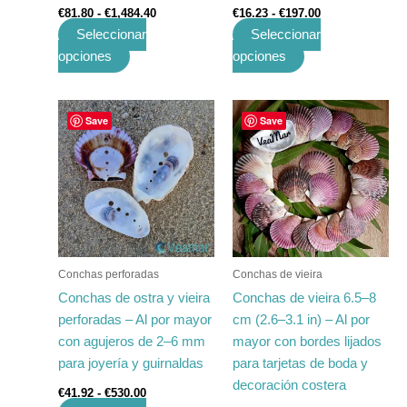
€
81.80
-
€
1,484.40
€
16.23
-
€
197.00
producto
producto
Seleccionar
Seleccionar
opciones
opciones
Rango
Rango
Este
Este
Save
Save
de
de
producto
producto
precios:
precios:
tiene
desde
tiene
desde
€41.92
€16.23
múltiples
múltiples
hasta
hasta
variantes.
variantes.
€530.00
€197.10
Las
Las
opciones
opciones
se
se
Conchas perforadas
Conchas de vieira
pueden
pueden
Conchas de ostra y vieira
Conchas de vieira 6.5–8
elegir
elegir
perforadas – Al por mayor
cm (2.6–3.1 in) – Al por
en
en
con agujeros de 2–6 mm
mayor con bordes lijados
la
la
para joyería y guirnaldas
para tarjetas de boda y
página
página
decoración costera
€
41.92
-
€
530.00
de
de