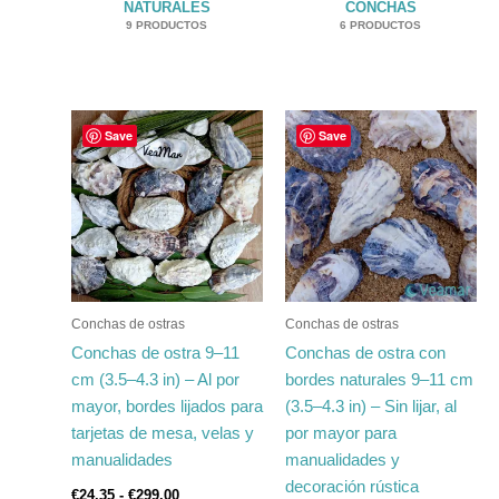
NATURALES
CONCHAS
9 PRODUCTOS
6 PRODUCTOS
Rango
Rango
Este
Este
Save
Save
de
de
producto
producto
precios:
precios:
tiene
desde
tiene
desde
€24.35
€23.50
múltiples
múltiples
hasta
hasta
variantes.
variantes.
€299.00
€296.00
Las
Las
opciones
opciones
se
se
Conchas de ostras
Conchas de ostras
pueden
pueden
Conchas de ostra 9–11
Conchas de ostra con
elegir
elegir
cm (3.5–4.3 in) – Al por
bordes naturales 9–11 cm
en
en
mayor, bordes lijados para
(3.5–4.3 in) – Sin lijar, al
la
la
tarjetas de mesa, velas y
por mayor para
página
página
manualidades
manualidades y
de
de
decoración rústica
€
24.35
-
€
299.00
producto
producto