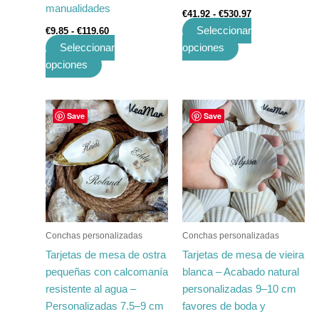
manualidades
€
41.92
-
€
530.97
producto
producto
Seleccionar
€
9.85
-
€
119.60
Seleccionar
opciones
opciones
Rango
Rango
Este
Este
Save
Save
de
de
producto
producto
precios:
precios:
tiene
desde
tiene
desde
€50.48
€41.74
múltiples
múltiples
hasta
hasta
variantes.
variantes.
€639.43
€528.66
Las
Las
opciones
opciones
se
se
Conchas personalizadas
Conchas personalizadas
pueden
pueden
Tarjetas de mesa de ostra
Tarjetas de mesa de vieira
elegir
elegir
pequeñas con calcomanía
blanca – Acabado natural
en
en
resistente al agua –
personalizadas 9–10 cm
la
la
Personalizadas 7.5–9 cm
favores de boda y
página
página