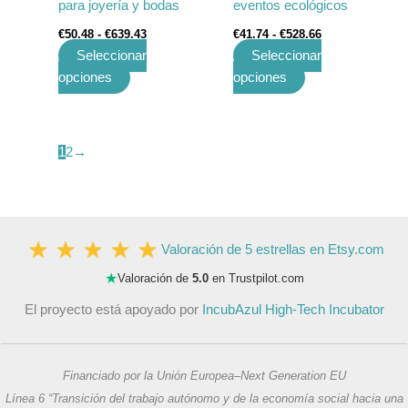
para joyería y bodas
eventos ecológicos
de
de
€
50.48
-
€
639.43
€
41.74
-
€
528.66
producto
producto
Seleccionar
Seleccionar
opciones
opciones
1
2
→
Valoración de 5 estrellas en Etsy.com
★
Valoración de
5.0
en Trustpilot.com
El proyecto está apoyado por
IncubAzul High-Tech Incubator
Financiado por la Unión Europea–Next Generation EU
Línea 6 “Transición del trabajo autónomo y de la economía social hacia una