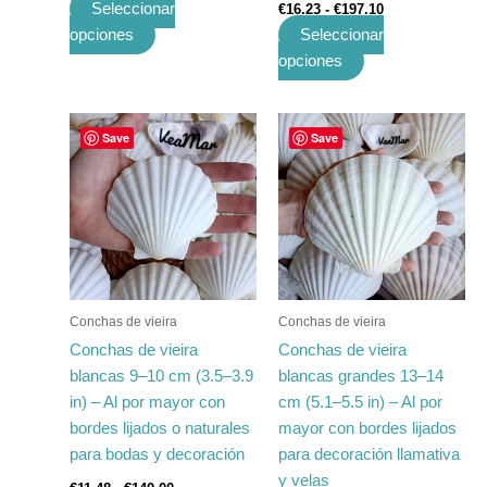
Seleccionar
€
16.23
-
€
197.10
producto
producto
opciones
Seleccionar
opciones
Rango
Rango
Este
Este
Save
Save
de
de
producto
producto
precios:
precios:
tiene
desde
tiene
desde
€11.48
€23.21
múltiples
múltiples
hasta
hasta
variantes.
variantes.
€140.00
€281.81
Las
Las
opciones
opciones
se
se
Conchas de vieira
Conchas de vieira
pueden
pueden
Conchas de vieira
Conchas de vieira
elegir
elegir
blancas 9–10 cm (3.5–3.9
blancas grandes 13–14
en
en
in) – Al por mayor con
cm (5.1–5.5 in) – Al por
la
la
bordes lijados o naturales
mayor con bordes lijados
página
página
para bodas y decoración
para decoración llamativa
de
de
y velas