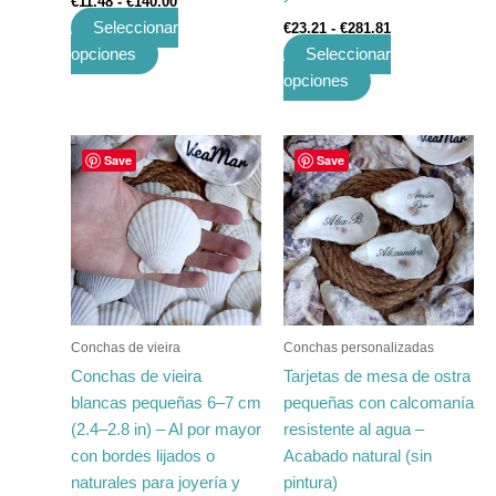
€
11.48
-
€
140.00
producto
producto
Seleccionar
€
23.21
-
€
281.81
opciones
Seleccionar
opciones
Rango
Rango
Este
Este
Save
Save
de
de
producto
producto
precios:
precios:
tiene
desde
tiene
desde
€9.85
€41.92
múltiples
múltiples
hasta
hasta
variantes.
variantes.
€119.60
€530.97
Las
Las
opciones
opciones
se
se
Conchas de vieira
Conchas personalizadas
pueden
pueden
Conchas de vieira
Tarjetas de mesa de ostra
elegir
elegir
blancas pequeñas 6–7 cm
pequeñas con calcomanía
en
en
(2.4–2.8 in) – Al por mayor
resistente al agua –
la
la
con bordes lijados o
Acabado natural (sin
página
página
naturales para joyería y
pintura)
de
de