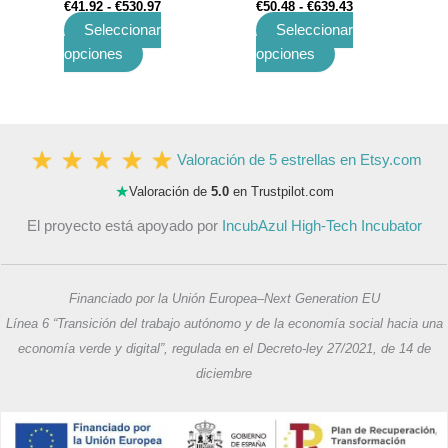
€
41.92
-
€
530.97
€
50.48
-
€
639.43
producto
producto
Seleccionar
Seleccionar
opciones
opciones
Valoración de 5 estrellas en Etsy.com
★
Valoración de
5.0
en Trustpilot.com
El proyecto está apoyado por
IncubAzul High-Tech Incubator
Financiado por la Unión Europea–Next Generation EU
Línea 6 “Transición del trabajo autónomo y de la economía social hacia una
economía verde y digital”, regulada en el Decreto-ley 27/2021, de 14 de
diciembre