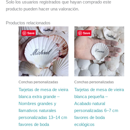
Solo los usuarios registrados que hayan comprado este
producto pueden hacer una valoración.
Productos relacionados
Rango
Rango
Este
Este
Save
Save
de
de
producto
producto
precios:
precios:
tiene
desde
tiene
desde
€60.65
€33.47
múltiples
múltiples
hasta
hasta
variantes.
variantes.
€763.12
€424.05
Las
Las
opciones
opciones
se
se
Conchas personalizadas
Conchas personalizadas
pueden
pueden
Tarjetas de mesa de vieira
Tarjetas de mesa de vieira
elegir
elegir
blanca extra grande –
blanca pequeña –
en
en
Nombres grandes y
Acabado natural
la
la
llamativos naturales
personalizadas 6–7 cm
página
página
personalizadas 13–14 cm
favores de boda
de
de
favores de boda
ecológicos
producto
producto