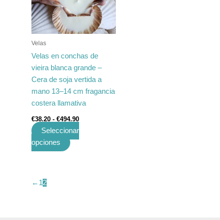
variantes.
€494.90
Las
opciones
se
Velas
pueden
Velas en conchas de
elegir
vieira blanca grande –
en
Cera de soja vertida a
la
mano 13–14 cm fragancia
página
costera llamativa
de
€
38.20
-
€
494.90
producto
Seleccionar
opciones
←
1
2