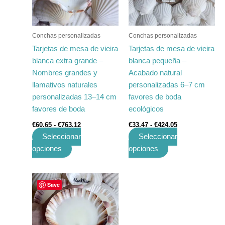
Las
Las
opciones
opciones
se
se
Conchas personalizadas
Conchas personalizadas
pueden
pueden
Tarjetas de mesa de vieira
Tarjetas de mesa de vieira
elegir
elegir
blanca extra grande –
blanca pequeña –
en
en
Nombres grandes y
Acabado natural
la
la
llamativos naturales
personalizadas 6–7 cm
página
página
personalizadas 13–14 cm
favores de boda
de
de
favores de boda
ecológicos
producto
producto
€
60.65
-
€
763.12
€
33.47
-
€
424.05
Seleccionar
Seleccionar
opciones
opciones
Rango
Este
Save
de
producto
precios:
tiene
desde
€38.20
múltiples
hasta