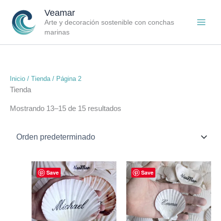
Ir
Veamar
al
Arte y decoración sostenible con conchas
contenido
marinas
Inicio
/
Tienda
/ Página 2
Tienda
Mostrando 13–15 de 15 resultados
Rango
Rango
Este
Este
Save
Save
de
de
producto
producto
precios:
precios:
tiene
desde
tiene
desde
€60.65
€33.47
múltiples
múltiples
hasta
hasta
variantes.
variantes.
€763.12
€424.05