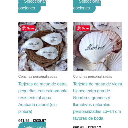
Seleccionar
Seleccionar
opciones
opciones
Rango
Rango
Este
Este
Save
Save
de
de
producto
producto
precios:
precios:
tiene
desde
tiene
desde
€41.92
€60.65
múltiples
múltiples
hasta
hasta
variantes.
variantes.
€530.97
€763.12
Las
Las
opciones
opciones
se
se
Conchas personalizadas
Conchas personalizadas
pueden
pueden
Tarjetas de mesa de ostra
Tarjetas de mesa de vieira
elegir
elegir
pequeñas con calcomanía
blanca extra grande –
en
en
resistente al agua –
Nombres grandes y
la
la
Acabado natural (sin
llamativos naturales
página
página
pintura)
personalizadas 13–14 cm
de
de
favores de boda
€
41.92
-
€
530.97
producto
producto
Seleccionar
€
60.65
-
€
763.12