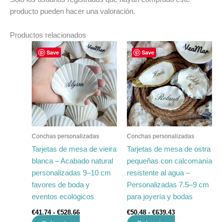
producto pueden hacer una valoración.
Productos relacionados
Rango
Rango
Este
Este
Save
Save
de
de
producto
producto
precios:
precios:
tiene
desde
tiene
desde
€41.74
€50.48
múltiples
múltiples
hasta
hasta
variantes.
variantes.
€528.66
€639.43
Las
Las
opciones
opciones
se
se
Conchas personalizadas
Conchas personalizadas
pueden
pueden
Tarjetas de mesa de vieira
Tarjetas de mesa de ostra
elegir
elegir
blanca – Acabado natural
pequeñas con calcomanía
en
en
personalizadas 9–10 cm
resistente al agua –
la
la
favores de boda y
Personalizadas 7.5–9 cm
página
página
eventos ecológicos
para joyería y bodas
de
de
€
41.74
-
€
528.66
€
50.48
-
€
639.43
producto
producto