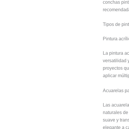
conchas pint
recomendad
Tipos de pin
Pintura acríl
La pintura a
versatilidad
proyectos qu
aplicar múlt
Acuarelas pa
Las acuarela
naturales de
suave y tran
elegante a c