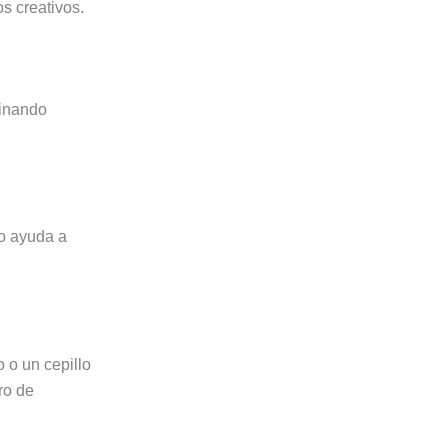
s creativos.
minando
do ayuda a
 o un cepillo
ro de