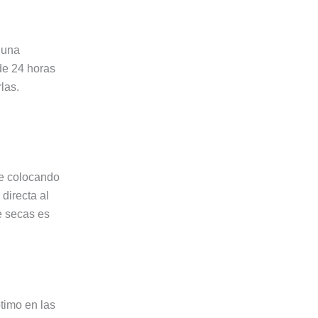
 una
de 24 horas
las.
e colocando
directa al
e secas es
timo en las