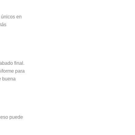
s únicos en
más
abado final.
niforme para
ce buena
oceso puede