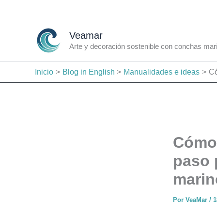
Ir
al
contenido
Veamar
Arte y decoración sostenible con conchas mar
Inicio
Blog in English
Manualidades e ideas
Có
Cómo 
paso 
marin
Por
VeaMar
/
1