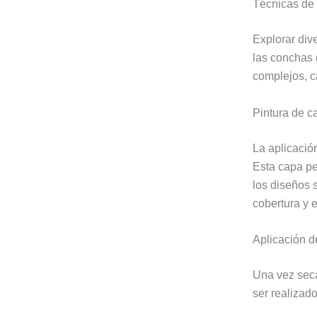
Técnicas de
Explorar div
las conchas 
complejos, c
Pintura de c
La aplicació
Esta capa pe
los diseños 
cobertura y e
Aplicación d
Una vez seca
ser realizad