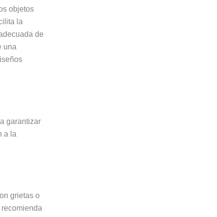
os objetos
lita la
n adecuada de
e una
diseños
a garantizar
 a la
on grietas o
Se recomienda