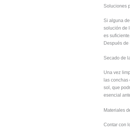
Soluciones p
Si alguna de
solución de 
es suficient
Después de e
Secado de l
Una vez lim
las conchas e
sol, que pod
esencial ant
Materiales d
Contar con l