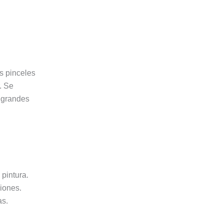
s pinceles
. Se
 grandes
 pintura.
ciones.
as.