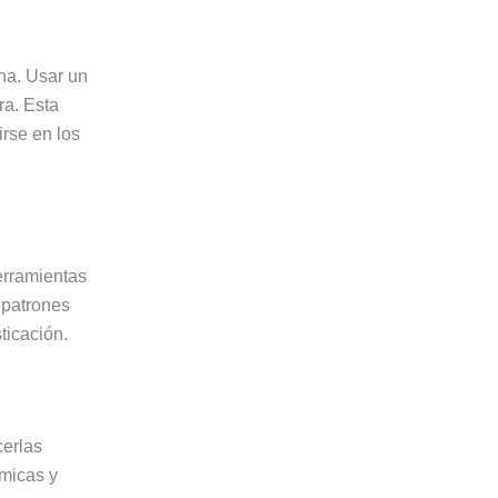
ha. Usar un
ra. Esta
irse en los
erramientas
 patrones
ticación.
cerlas
ámicas y