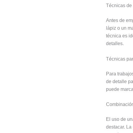
Técnicas de d
Antes de emp
lápiz o un ma
técnica es i
detalles.
Técnicas par
Para trabajo
de detalle p
puede marcar 
Combinación 
El uso de un
destacar. La