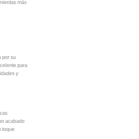
ramientas más
a por su
xcelente para
lidades y
icas
 un acabado
n toque