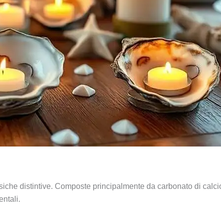
isiche distintive. Composte principalmente da carbonato di calci
ntali.