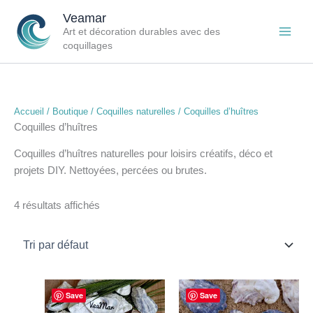
Aller
Veamar
au
Art et décoration durables avec des
contenu
coquillages
Accueil
/
Boutique
/
Coquilles naturelles
/ Coquilles d’huîtres
Coquilles d’huîtres
Coquilles d’huîtres naturelles pour loisirs créatifs, déco et
projets DIY. Nettoyées, percées ou brutes.
4 résultats affichés
Plage
Plage
Ce
Ce
Save
Save
de
de
produit
produit
prix :
prix :