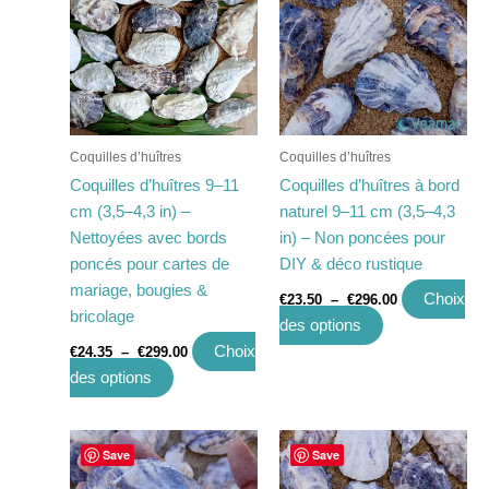
a
€24.35
a
€23.50
à
à
plusieurs
plusieurs
€299.00
€296.00
variations.
variations.
Les
Les
options
options
peuvent
peuvent
Coquilles d’huîtres
Coquilles d’huîtres
être
être
Coquilles d’huîtres 9–11
Coquilles d’huîtres à bord
choisies
choisies
cm (3,5–4,3 in) –
naturel 9–11 cm (3,5–4,3
sur
sur
Nettoyées avec bords
in) – Non poncées pour
la
la
poncés pour cartes de
DIY & déco rustique
page
page
mariage, bougies &
Choix
€
23.50
–
€
296.00
du
du
bricolage
des options
produit
produit
Choix
€
24.35
–
€
299.00
des options
Plage
Plage
Ce
Ce
Save
Save
de
de
produit
produit
prix :
prix :