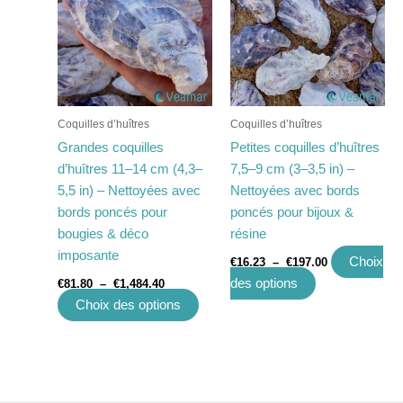
€81.80
a
a
€16.23
à
à
plusieurs
plusieurs
€1,484.40
€197.00
variations.
variations.
Les
Les
options
options
peuvent
peuvent
Coquilles d’huîtres
Coquilles d’huîtres
être
être
Grandes coquilles
Petites coquilles d’huîtres
choisies
choisies
d’huîtres 11–14 cm (4,3–
7,5–9 cm (3–3,5 in) –
sur
sur
5,5 in) – Nettoyées avec
Nettoyées avec bords
la
la
bords poncés pour
poncés pour bijoux &
page
page
bougies & déco
résine
du
du
imposante
Choix
€
16.23
–
€
197.00
produit
produit
des options
€
81.80
–
€
1,484.40
Choix des options